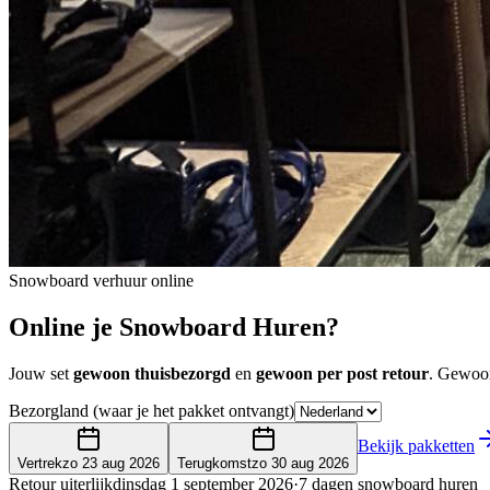
Snowboard verhuur online
Online je Snowboard
Huren?
Jouw set
gewoon thuisbezorgd
en
gewoon per post retour
. Gewoon
Bezorgland (waar je het pakket ontvangt)
Bekijk pakketten
Vertrek
zo 23 aug 2026
Terugkomst
zo 30 aug 2026
Retour uiterlijk
dinsdag 1 september 2026
·
7 dagen snowboard huren