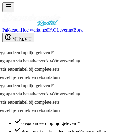
Pakketten
Hoe werkt het
FAQ
Levering
Borg
🇳🇱
NL
🇳🇱
eerd op tijd geleverd*
rt via betaalverzoek vóór verzending
etourlabel bij complete sets
f je vertrek en retourdatum
eerd op tijd geleverd*
rt via betaalverzoek vóór verzending
etourlabel bij complete sets
f je vertrek en retourdatum
Gegarandeerd op tijd geleverd*
Borg apart via betaalverzoek vóór verzending